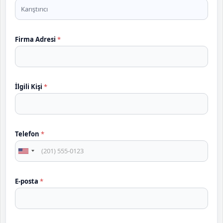
Firma Adresi
*
*
İlgili Kişi
*
T
e
l
e
f
Telefon
*
o
n
U
E
-
n
p
i
E-posta
*
o
t
s
t
e
a
d
E
Ürün Linki