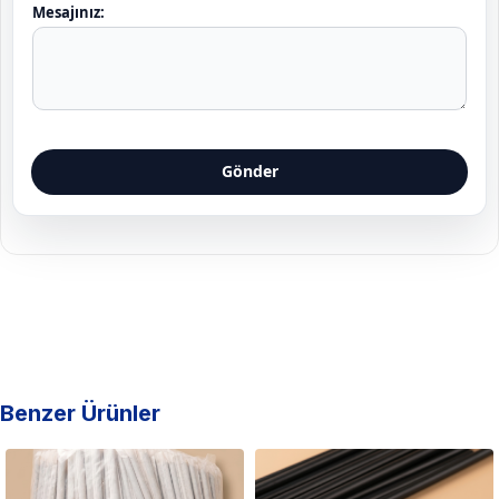
S
Mesajınız:
-
p
t
o
a
s
t
t
a
e
s
Gönder
+
1
Benzer Ürünler