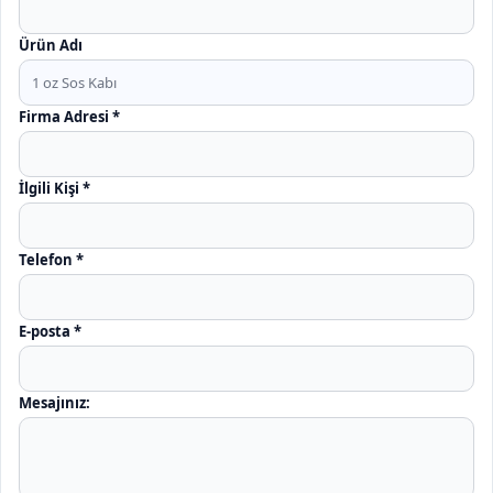
Ürün Adı
Firma Adresi
*
İlgili Kişi
*
Telefon
*
E-posta
*
Ürün Linki
Mesajınız: