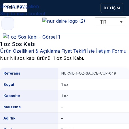
Skip to navigation
TEKLİF AL
İLETİŞİM
Skip to main content
TR
1 oz Sos Kabı
Ürün Özellikleri & Açıklama
Fiyat Teklifi İste
İletişim Formu
Nur Nil sos kabı ürünü: 1 oz Sos Kabı.
Referans
NURNIL-1-OZ-SAUCE-CUP-049
Boyut
1 oz
Kapasite
1 oz
Malzeme
–
Ağırlık
–