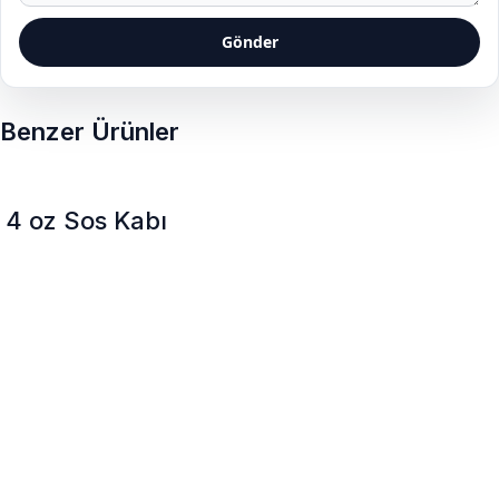
Gönder
Benzer Ürünler
4 oz Sos Kabı
Gıda Uygunluk Testleri
Tüm ürünlerimiz düzenli gıda temas ve migration
testlerinden geçirilir.
ISO Standartları